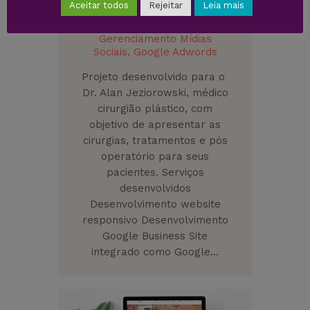
Dr. Alan Jeziorowski
Aceitar todos
Rejeitar
Leia mais
Criação de Sites,
Gerenciamento Mídias
Sociais,
Google Adwords
Projeto desenvolvido para o
Dr. Alan Jeziorowski, médico
cirurgião plástico, com
objetivo de apresentar as
cirurgias, tratamentos e pós
operatório para seus
pacientes. Serviços
desenvolvidos
Desenvolvimento website
responsivo Desenvolvimento
Google Business Site
integrado como Google…