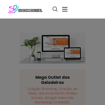
Mega Outlet das
Geladeiras
Criação Branding,
Criação de
Sites,
Gerenciamento Mídias
Sociais,
Google Adwords,
Marketing Conteúdo,